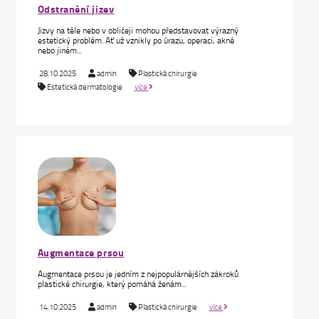
Odstranění jizev
Jizvy na těle nebo v obličeji mohou představovat výrazný
estetický problém. Ať už vznikly po úrazu, operaci, akné
nebo jiném...
28.10.2025
admin
Plastická chirurgie
Estetická dermatologie
více
Augmentace prsou
Augmentace prsou je jedním z nejpopulárnějších zákroků
plastické chirurgie, který pomáhá ženám...
14.10.2025
admin
Plastická chirurgie
více