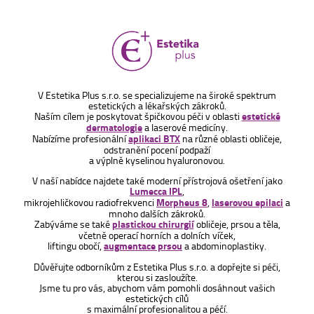
V Estetika Plus s.r.o. se specializujeme na široké spektrum
estetických a lékařských zákroků.
Naším cílem je poskytovat špičkovou péči v oblasti
estetické
dermatologie
a laserové medicíny.
Nabízíme profesionální
aplikaci BTX
na různé oblasti obličeje,
odstranění pocení podpaží
a výplně kyselinou hyaluronovou.
V naší nabídce najdete také moderní přístrojová ošetření jako
Lumecca IPL
,
mikrojehličkovou radiofrekvenci
Morpheus 8
,
laserovou epilaci
a
mnoho dalších zákroků.
Zabýváme se také
plastickou chirurgií
obličeje, prsou a těla,
včetně operací horních a dolních víček,
liftingu obočí,
augmentace prsou
a abdominoplastiky.
Důvěřujte odborníkům z Estetika Plus s.r.o. a dopřejte si péči,
kterou si zasloužíte.
Jsme tu pro vás, abychom vám pomohli dosáhnout vašich
estetických cílů
s maximální profesionalitou a péčí.