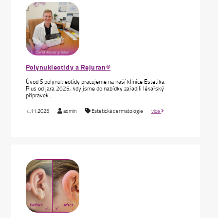
Polynukleotidy a Rejuran®
Úvod S polynukleotidy pracujeme na naší klinice Estetika
Plus od jara 2025, kdy jsme do nabídky zařadili lékařský
přípravek...
4.11.2025
admin
Estetická dermatologie
více