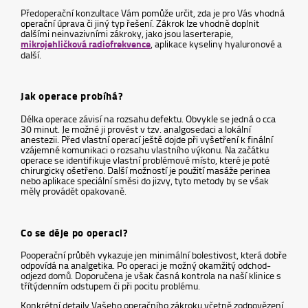
Předoperační konzultace Vám pomůže určit, zda je pro Vás vhodná
operační úprava či jiný typ řešení. Zákrok lze vhodně doplnit
dalšími neinvazivními zákroky, jako jsou laserterapie,
mikrojehličková radiofrekvence
, aplikace kyseliny hyaluronové a
další.
Jak operace probíhá?
Délka operace závisí na rozsahu defektu. Obvykle se jedná o cca
30 minut. Je možné ji provést v tzv. analgosedaci a lokální
anestezii. Před vlastní operací ještě dojde při vyšetření k finální
vzájemné komunikaci o rozsahu vlastního výkonu. Na začátku
operace se identifikuje vlastní problémové místo, které je poté
chirurgicky ošetřeno. Další možností je použití masáže perinea
nebo aplikace speciální směsi do jizvy, tyto metody by se však
měly provádět opakovaně.
Co se děje po operaci?
Pooperační průběh vykazuje jen minimální bolestivost, která dobře
odpovídá na analgetika. Po operaci je možný okamžitý odchod-
odjezd domů. Doporučena je však časná kontrola na naší klinice s
třítýdenním odstupem či při pocitu problému.
Konkrétní detaily Vašeho operačního zákroku včetně zodpovězení