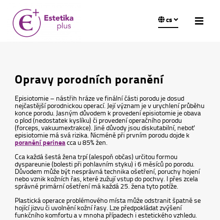
cs
Opravy porodních poranění
Episiotomie – nástřih hráze ve finální části porodu je dosud
nejčastější porodnickou operací. Její význam je v urychlení průběhu
konce porodu. Jasným důvodem k provedení episiotomie je obava
o plod (nedostatek kyslíku) či provedení operačního porodu
(forceps, vakuumextrakce). Jiné důvody jsou diskutabilní, neboť
episiotomie má svá rizika. Nicméně při prvním porodu dojde k
poranění perinea
cca u 85% žen.
Cca každá šestá žena trpí (alespoň občas) určitou formou
dyspareunie (bolesti při pohlavním styku) i 6 měsíců po porodu.
Důvodem může být nesprávná technika ošetření, poruchy hojení
nebo vznik kožních řas, které zužují vstup do pochvy. I přes zcela
správné primární ošetření má každá 25. žena tyto potíže.
Plastická operace problémového místa může odstranit špatně se
hojící jizvu či uvolnění kožní řasy. Lze předpokládat zvýšení
funkčního komfortu a v mnoha případech i estetického vzhledu.