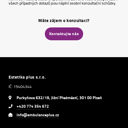
všech případných dotazů jsou náplní osobní konzultační schůzky.
Máte zájem o konzultaci?
Kontaktujte nás
Estetika plus s.r.o.
IČ: 19404344
Purkyňova 632/19, Jižní Předměstí, 301 00 Plzeň
+420 774 354 672
info@ambulanceplus.cz